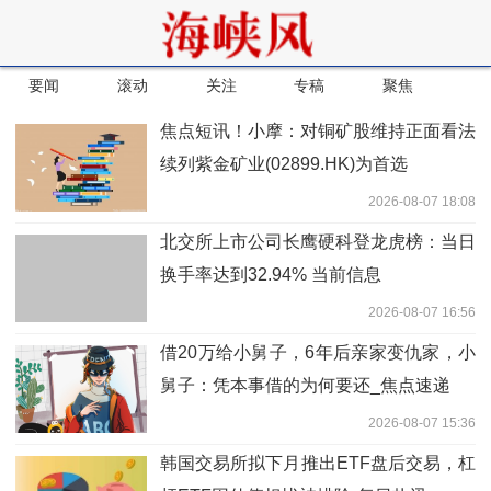
要闻
滚动
关注
专稿
聚焦
焦点短讯！小摩：对铜矿股维持正面看法
续列紫金矿业(02899.HK)为首选
2026-08-07 18:08
北交所上市公司长鹰硬科登龙虎榜：当日
换手率达到32.94% 当前信息
2026-08-07 16:56
借20万给小舅子，6年后亲家变仇家，小
舅子：凭本事借的为何要还_焦点速递
2026-08-07 15:36
韩国交易所拟下月推出ETF盘后交易，杠