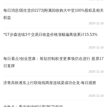
每日消息!固生堂(02273)附属拟收购大中堂100%股权及相关
权益
2025-11-16
*ST步森连续3个交易日收盘价格涨幅偏离值累计15.53%
2025-11-16
每日看点!创业慧康：筹划控制权变更事项仍在进行 股票17
日复牌
2025-11-16
济青高铁潍东上行联络线两座连续梁成功合龙-每日观察
2025-11-16
今热点：看这抹绿何以赏“新”又悦目