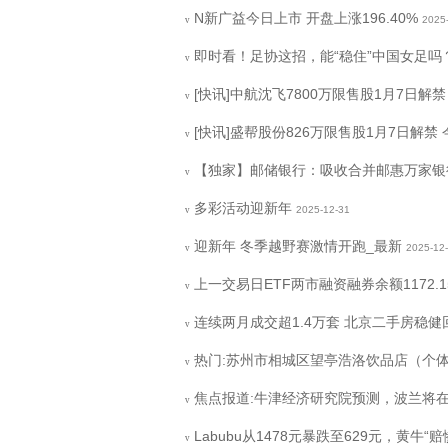
N新广益今日上市 开盘上涨196.40%
2025
v
即时看！足协这招，能“稳住”中国女足吗
v
[快讯]中航沈飞7800万限售股1月7日解禁
v
[快讯]盛帮股份826万限售股1月7日解禁
v
【独家】邮储银行：吸收合并邮惠万家银
v
多彩活动迎新年
2025-12-31
v
迎新年 冬季越野赛激情开跑_最新
2025-12
v
上一交易日ETF两市融资融券余额1172.
v
连续两月成交超1.4万套 北京二手房稳健
v
热门:苏州市相城区望亭浩洛饮品店（个体
v
焦点报道:牛津经济研究院预测，波兰将在2
v
Labubu从1478元暴跌至629元，黄牛“
v