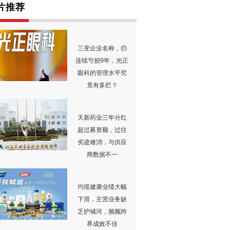
片推荐
三变企业名称，仍
连续亏损9年，光正
眼科的管理水平究
竟有多烂？
天新药业三年分红
超过募资额，过往
劣迹难消，与供应
商数据不一
均瑶健康业绩大幅
下滑，主营业务缺
乏护城河，频频跨
界成效不佳