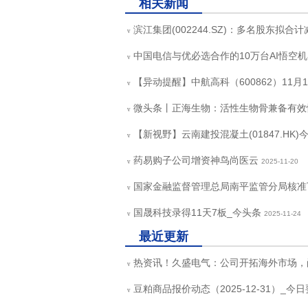
相关新闻
滨江集团(002244.SZ)：多名股东拟合
v
中国电信与优必选合作的10万台AI悟空
v
【异动提醒】中航高科（600862）11月1
v
微头条丨正海生物：活性生物骨兼备有效
v
【新视野】云南建投混凝土(01847.HK)
v
药易购子公司增资神鸟尚医云
2025-11-20
v
国家金融监督管理总局南平监管分局核准
v
国晟科技录得11天7板_今头条
2025-11-24
v
最近更新
热资讯！久盛电气：公司开拓海外市场，
v
豆粕商品报价动态（2025-12-31）_今
v