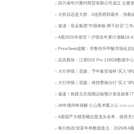
四川省华川重钙商贸有限公司成立 注册资
v
大胜后还是大胜，5连胜西部最长，快船
v
速读：亚朵集团“中国体验 两千好店”三
v
A股2025年收官！沪指全年累计涨幅18.
v
PriceSeek提醒：华鲁恒升甲酸市场化启
v
品高股份：江原D20 Pro 128GB数据
v
大行评级｜花旗：予中集安瑞科“买入”评级及
v
大行评级｜花旗：维持曹操出行“买入”评级
v
速递！铁路元旦假期运输预计发送旅客77
v
38年瘙痒终得解 仁心医术暖人心
2025-12-
v
A股国产大模型概念股龙头名单，值得关注！（
v
每日热讯!览富年终数据盘点：2025年A股I
v