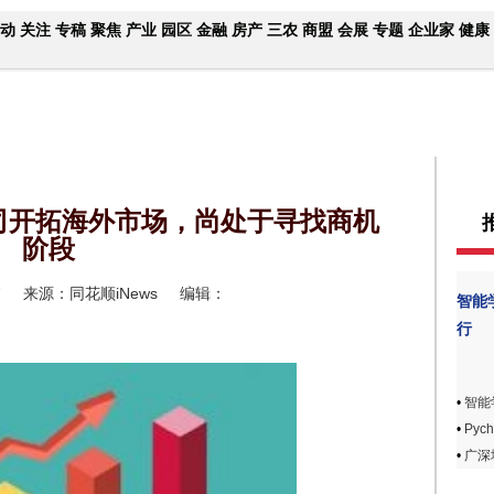
动
关注
专稿
聚焦
产业
园区
金融
房产
三农
商盟
会展
专题
企业家
健康
司开拓海外市场，尚处于寻找商机
阶段
7
来源：同花顺iNews
编辑：
智能
行
•
智能
•
Pyc
•
广深