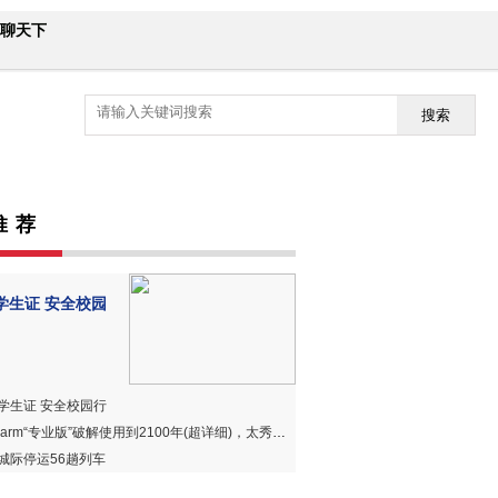
聊天下
搜索
推 荐
学生证 安全校园
学生证 安全校园行
harm“专业版”破解使用到2100年(超详细)，太秀、太赞、太好用！
城际停运56趟列车