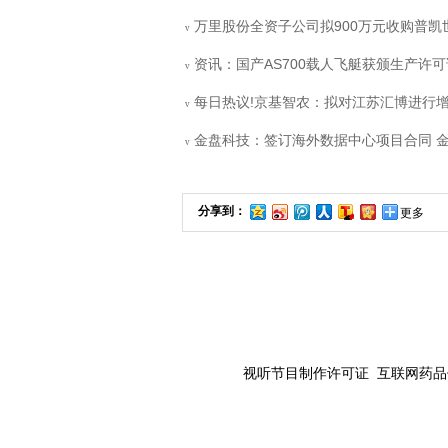
万里股份全资子公司拟900万元收购普凯世
v
资讯：国产AS700载人飞艇获颁生产许
v
每日热议!京基智农：拟对江苏汇博进行
v
金盘科技：签订海外数据中心项目合同 金额
v
分享到：
更多
视听节目制作许可证 互联网药品