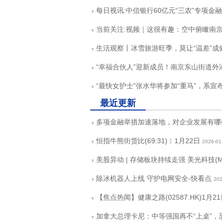
每日视讯:中信银行60亿元“三农”专项金
v
当前关注:视频｜这很有趣：空中俯瞰南
v
生活观察丨冰雪旅游旺季，莫让“温差”成健
v
“幸福合伙人”迎新成员！南京东山街道
v
“最快女护士”张水华将参加“重马”，系宣
v
最近更新
多项金融举措加速落地，对企业发展有哪
v
恒指牛熊街货比(69:31)︱1月22日
2026-01
v
美股异动 | 存储板块持续走强 美光科技(MU
v
除冰机器人上线 守护电网安全-快看点
202
v
【焦点热闻】健康之路(02587.HK)1月2
v
加拿大总理卡尼：中等强国再不“上桌”，
v