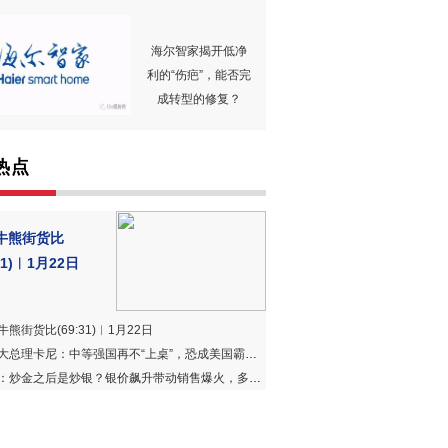
海尔智家揭开低净
利的“伤疤”，能否完
成转型的修复？
热点
牛熊街货比
:31)︱1月22日
熊街货比(69:31)︱1月22日
大总理卡尼：中等强国再不“上桌”，恐成美国霸权盘中餐
炒金之后是炒银？银价飙升带动销售爆火，多家国有大行部分在售银质产品脱销断货