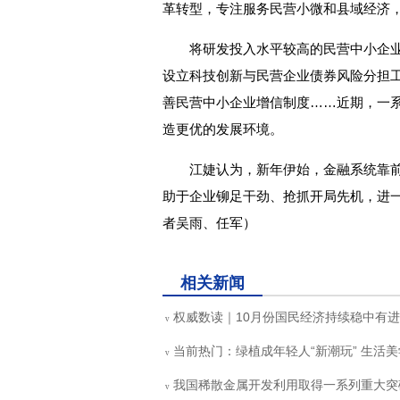
革转型，专注服务民营小微和县域经济
将研发投入水平较高的民营中小企
设立科技创新与民营企业债券风险分担工
善民营中小企业增信制度……近期，一
造更优的发展环境。
江婕认为，新年伊始，金融系统靠
助于企业铆足干劲、抢抓开局先机，进
者吴雨、任军）
关键词：
最新资讯
相关新闻
权威数读｜10月份国民经济持续稳中有进
v
当前热门：绿植成年轻人“新潮玩” 生活
v
我国稀散金属开发利用取得一系列重大突
v