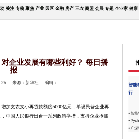
动
关注
专稿
聚焦
产业
园区
金融
房产
三农
商盟
会展
专题
企业家
健康
对企业发展有哪些利好？ 每日播
报
:25
来源：新华社
编辑：
智能
行
增加支农支小再贷款额度5000亿元，单设民营企业再
•
智能
具，中国人民银行出台一系列政策举措，支持企业抢抓
•
Pyc
•
广深