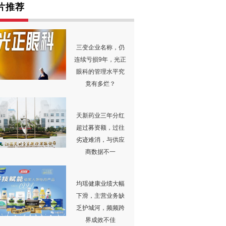
片推荐
三变企业名称，仍
连续亏损9年，光正
眼科的管理水平究
竟有多烂？
天新药业三年分红
超过募资额，过往
劣迹难消，与供应
商数据不一
均瑶健康业绩大幅
下滑，主营业务缺
乏护城河，频频跨
界成效不佳