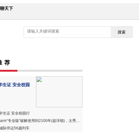
聊天下
搜索
推 荐
学生证 安全校园
学生证 安全校园行
harm“专业版”破解使用到2100年(超详细)，太秀、太赞、太好用！
城际停运56趟列车