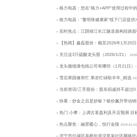
格力电器：您在“格力+APP”使用过程中的
v
格力电器：“董明珠健康家”线下门店提供净
v
实时焦点：江阴靖江长江隧道盾构段路面
v
【热闻】鑫磊股份：截至2026年1月20日
v
关注这3只硫酸龙头股（2026/1/21）
2026
v
龙头微细漆包线公司有哪些（1月21日）
v
雪后果园修剪忙 果农忙碌盼丰年_精选
20
v
当前资讯!三孚股份：股东拟减持不超过0.
v
快看：炒金之后是炒银？银价飙升带动销售
v
热门:小摩：上调古茗盈利及开店预测 目
v
热点聚焦：融景暖心，悦行金陵
2026-01-21
v
济宁市任城区阜桥街道浣笔泉社区网格中心
v