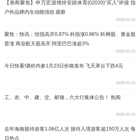
【券商聚焦】申万宏源维持安踏体育(02020)“买入”评级 指
户外品牌内生动能强劲 观察
2026-01-23
聚焦：快讯：恒指高开0.87% 科指涨0.96% 科网股、黄金股
普涨 商业航天股高开 阿里巴巴涨超3%
2026-01-23
今日快看!酒价内参1月23日价格发布 飞天茅台下跌4元
2026-01-23
工、农、中、建、交、邮储，六大行集体公告！ 热闻
2026-01-23
去年海南接待游客1.06亿人次 接待入境游客超150万人次 每
日热点