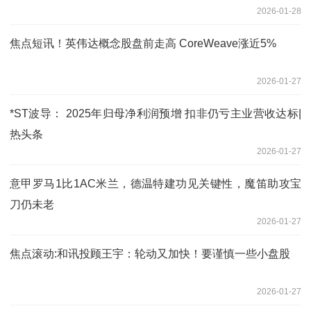
2026-01-28
焦点短讯！英伟达概念股盘前走高 CoreWeave涨近5%
2026-01-27
*ST波导： 2025年归母净利润预增 扣非仍亏主业营收达标|
热头条
2026-01-27
意甲罗马1比1AC米兰，德温特建功见关键性，魔笛助攻宝
刀仍未老
2026-01-27
焦点滚动:和讯投顾王宇：轮动又加快！要谨慎一些小盘股
2026-01-27