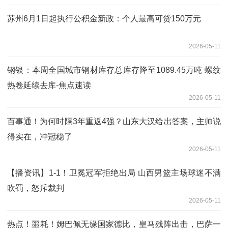
苏州6月1日起执行公积金新政：个人最高可贷150万元
2026-05-11
钢银：本周全国城市钢材库存总库存降至1089.45万吨 螺纹
热卷延续去库-焦点速读
2026-05-11
百事通！为何时隔3年重返4强？山东大汉给出答案，主帅说
得实在，冲冠稳了
2026-05-11
【播资讯】1-1！卫冕冠军拒绝出局 山西男篮主场球迷不满
吹罚，怒斥裁判
2026-05-11
热点！噩耗！姆巴佩无缘国家德比，皇马残阵出击，巴萨一