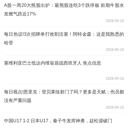
A股一周20大熊股出炉：最熊股连吃3个跌停板 前期牛股水
发燃气跌近17%
2026-05-10
每日热议!3次招牌单打收割活塞！阿特金森：这是我熟悉的
哈登
2026-05-10
塞维利亚巴士抵达内维翁迎战西班牙人 焦点信息
2026-05-10
每日视点!恩里克：登贝莱练射门了吗？更多是天赋；伤员都
没有严重问题
2026-05-10
中国U17 1-2 日本U17，秦子牛发挥神勇，赵松源破门