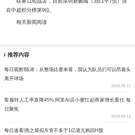
联赛11轮战罢，目前深圳新鹏城（3胜1平7负）排
在中超积分榜第9位。
相关新闻阅读
推荐内容
每日观察!陈涛：从整场比赛来看，我认为队员们可以昂着头
离开球场
2026-05-12
客服转人工率直降45% 阿里AI店小蜜扛起商家增长重任 每
日聚焦
2026-05-12
每日速看!燕之屋拟斥资不多于1亿港元购回H股