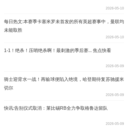
2026-05-10
每日热文:本赛季卡塞米罗未首发的所有英超赛事中，曼联均
未能取胜
2026-05-10
1-1！绝杀！压哨绝杀啊！最刺激的季后赛... 焦点快看
2026-05-09
骑士迎背水一战！再输球便陷入绝境，哈登期待复苏驰援米
切尔
2026-05-09
快讯:告别仪式取消：莱比锡RB全力争取格鲁达留队
2026-05-09