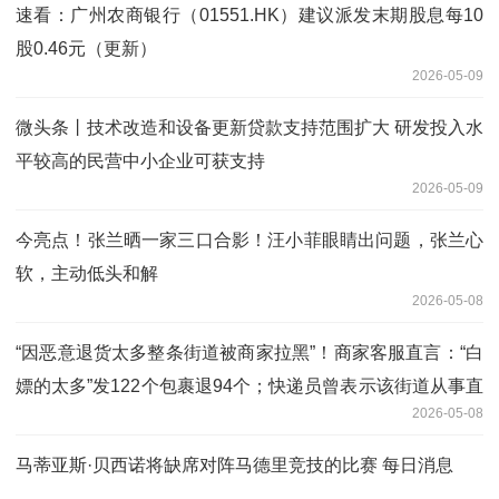
速看：广州农商银行（01551.HK）建议派发末期股息每10
股0.46元（更新）
2026-05-09
微头条丨技术改造和设备更新贷款支持范围扩大 研发投入水
平较高的民营中小企业可获支持
2026-05-09
今亮点！张兰晒一家三口合影！汪小菲眼睛出问题，张兰心
软，主动低头和解
2026-05-08
“因恶意退货太多整条街道被商家拉黑”！商家客服直言：“白
嫖的太多”发122个包裹退94个；快递员曾表示该街道从事直
2026-05-08
播行业的住户较多_时快讯
马蒂亚斯·贝西诺将缺席对阵马德里竞技的比赛 每日消息