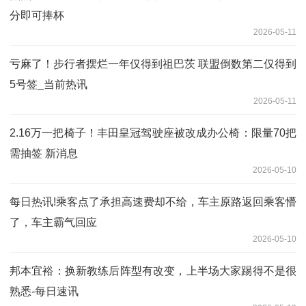
分即可捧杯
2026-05-11
亏麻了！步行者摆烂一年仅得到祖巴茨 联盟倒数第二仅得到
5号签_当前热讯
2026-05-11
2.16万一把椅子！丰田皇冠驾驶座被改成办公椅：限量70把
需抽签 新消息
2026-05-10
每日热讯!乘客点了承担高速费却不给，车主原路返回乘客懵
了，车主霸气回应
2026-05-10
邦本宜裕：换新教练后阵型有改变，上半场大家踢得不是很
熟悉-每日速讯