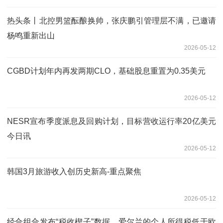
热头条丨北控男篮酝酿换帅，张庆鹏引管理层不满，已邀请
杨鸣重新出山
2026-05-12
CGBD计划年内再发两期CLO，基础股息重置为0.35美元
2026-05-12
NESR宣布季度派息及回购计划，目标营收运行率20亿美元
今日讯
2026-05-12
韩国3月旅游收入创历史新高-重点聚焦
2026-05-12
经合组合发布“税收楔子”数据，爱尔兰的个人所得税低于欧