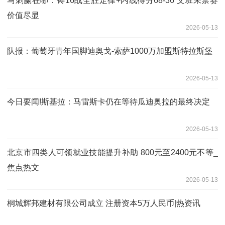
马刺赢在哪：铸16战全胜定律+内线得分68-36 文班未禁赛
价值尽显
2026-05-13
队报：葡萄牙青年国脚迪奥戈-索萨1000万加盟斯特拉斯堡
2026-05-13
今日要闻!斯基拉：马雷斯卡仍在等待瓜迪奥拉的最终决定
2026-05-13
北京市四类人可领就业技能提升补助 800元至2400元不等_
焦点热文
2026-05-13
桐城辉邦建材有限公司成立 注册资本5万人民币|热资讯