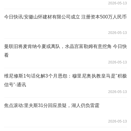
2026-05-13
今日快讯:安徽山怀建材有限公司成立 注册资本500万人民币
2026-05-13
曼联旧将麦肯纳今夏或离队，水晶宫富勒姆有意挖角 今日快
看
2026-05-13
维尼修斯1句话化解3个月恩怨：穆里尼奥执教皇马是"积极
信号"-通讯
2026-05-13
焦点滚动:里夫斯31分回应质疑，湖人仍负雷霆
2026-05-13