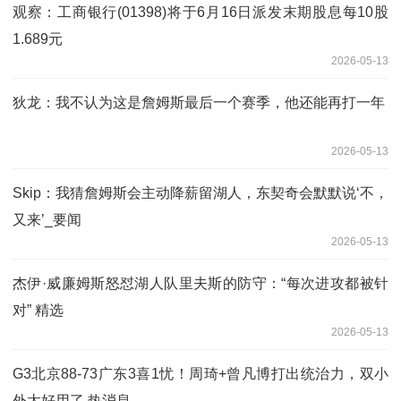
观察：工商银行(01398)将于6月16日派发末期股息每10股
1.689元
2026-05-13
狄龙：我不认为这是詹姆斯最后一个赛季，他还能再打一年
2026-05-13
Skip：我猜詹姆斯会主动降薪留湖人，东契奇会默默说‘不，
又来’_要闻
2026-05-13
杰伊·威廉姆斯怒怼湖人队里夫斯的防守：“每次进攻都被针
对” 精选
2026-05-13
G3北京88-73广东3喜1忧！周琦+曾凡博打出统治力，双小
外太好用了 热消息