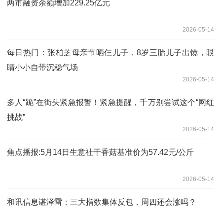
两市融资余额增加229.25亿元
2026-05-14
每日热门：张柏芝母亲节晒仨儿子，8岁三胎儿子出镜，眼
睛小小自带沉稳气场
2026-05-14
多人“跪”在街头紧急报警！紧急提醒，千万别尝试这个“网红
挑战”
2026-05-14
焦点播报:5月14日生意社干香菇基准价为57.42元/公斤
2026-05-14
和讯信息谌泽雷：三大指数集体反包，周四还会涨吗？