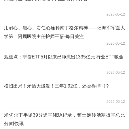
2026-05-12
用耐心、细心、责任心诠释南丁格尔精神——记海军军医大
学第二附属医院主任护师王蓓-每日关注
2026-05-12
观焦点：非货ETF5月以来已净流出1335亿元 行业ETF吸金
2026-05-12
横扫出局！矛盾大爆发！三年1.92亿，还卖得掉吗？
2026-05-12
米切尔下半场39分追平NBA纪录，骑士逆转活塞扳平总比
分|时快讯