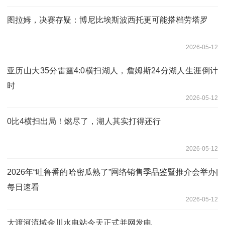
图拉姆，决赛存疑：博尼比埃斯波西托更可能搭档劳塔罗
2026-05-12
亚历山大35分雷霆4:0横扫湖人，詹姆斯24分湖人生涯倒计
时
2026-05-12
0比4横扫出局！燃尽了，湖人其实打得还行
2026-05-12
2026年“吐鲁番的哈密瓜熟了”网络销售季品鉴暨推介会举办|
每日速看
2026-05-12
大渡河流域金川水电站今天正式并网发电