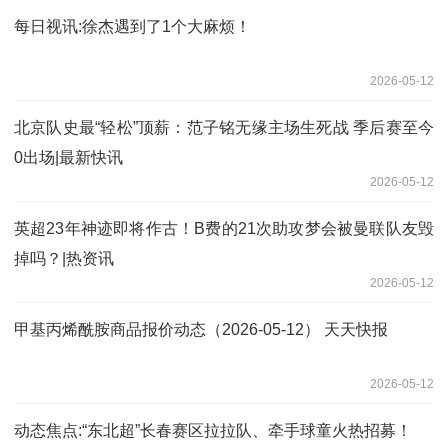
每日视讯:徐杰遇到了1个大麻烦！
2026-05-12
北京队史最“轻松”顶薪：范子铭无缘主场生死战 季后赛至今
0出场|最新快讯
2026-05-12
英超23年神迹即将作古！B费的21次助攻梦会被曼联队友毁
掉吗？|热资讯
2026-05-12
甲基丙烯酰胺商品报价动态（2026-05-12） 天天快报
2026-05-12
动态焦点:“东北超”长春赛区拉拉队、牵手球童火热招募！