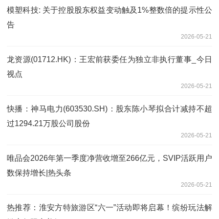
模塑科技: 关于控股股东权益变动触及1%整数倍的提示性公
告
2026-05-21
龙资源(01712.HK)：王宏前获委任为独立非执行董事_今日
视点
2026-05-21
快播：神马电力(603530.SH)：股东陈小琴拟合计减持不超
过1294.21万股公司股份
2026-05-21
唯品会2026年第一季度净营收增至266亿元，SVIP活跃用户
数保持增长|热头条
2026-05-21
热推荐：淮安方特旅游区“六一”活动即将启幕！缤纷玩法解