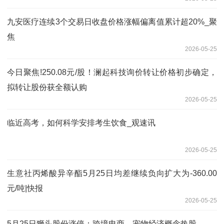
九安医疗连续3个交易日收盘价格涨幅偏离值累计超20%_聚
焦
2026-05-25
今日聚焦!250.08元/股！澜起科技询价转让价格初步确定，
拟转让股份获全额认购
2026-05-25
临近高考，如何科学安排考生饮食_观速讯
2026-05-25
生意社丙烯酸异辛酯5月25日均差继续负向扩大为-360.00
元/吨|快报
2026-05-25
5月25日狮头股份涨停：跨境电商，宠物经济概念热股