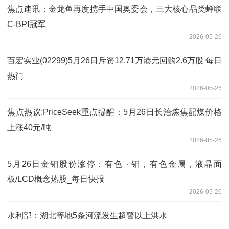
焦点速讯：金龙鱼再度携手中国奥委会，三大核心品类蝉联
C-BPI冠军
2026-05-26
百宏实业(02299)5月26日斥资12.71万港元回购2.6万股 每日
热门
2026-05-26
焦点热议:PriceSeek重点提醒：5月26日长治炼焦配煤价格
上涨40元/吨
2026-05-26
5月26日金钼股份涨停：有色 · 钼，有色金属，液晶面
板/LCD概念热股_每日快报
2026-05-26
水利部：湖北等地5条河流发生超警以上洪水