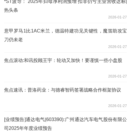
*ST波导： 2025年归母净利润预增 扣非仍亏主业营收达标|
热头条
2026-01-27
意甲罗马1比1AC米兰，德温特建功见关键性，魔笛助攻宝
刀仍未老
2026-01-27
焦点滚动:和讯投顾王宇：轮动又加快！要谨慎一些小盘股
2026-01-27
焦点速讯：普洛药业：与德睿智药签署战略合作框架协议
2026-01-27
[业绩预告]通达电气(603390):广州通达汽车电气股份有限公
司2025年年度业绩预告