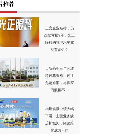
片推荐
三变企业名称，仍
连续亏损9年，光正
眼科的管理水平究
竟有多烂？
天新药业三年分红
超过募资额，过往
劣迹难消，与供应
商数据不一
均瑶健康业绩大幅
下滑，主营业务缺
乏护城河，频频跨
界成效不佳