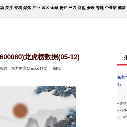
动
关注
专稿
聚焦
产业
园区
金融
房产
三农
商盟
会展
专题
企业家
健康
00080)龙虎榜数据(05-12)
来源：东方财富Choice数据
编辑：
智能
行
•
智能
•
Pyc
•
广深