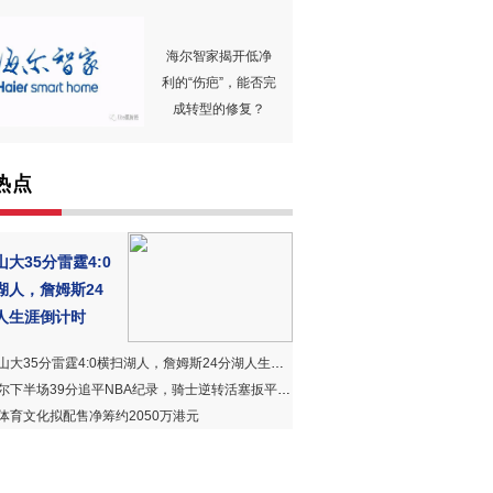
海尔智家揭开低净
利的“伤疤”，能否完
成转型的修复？
热点
大35分雷霆4:0
湖人，詹姆斯24
人生涯倒计时
山大35分雷霆4:0横扫湖人，詹姆斯24分湖人生涯倒计时
下半场39分追平NBA纪录，骑士逆转活塞扳平总比分|时快讯
体育文化拟配售净筹约2050万港元