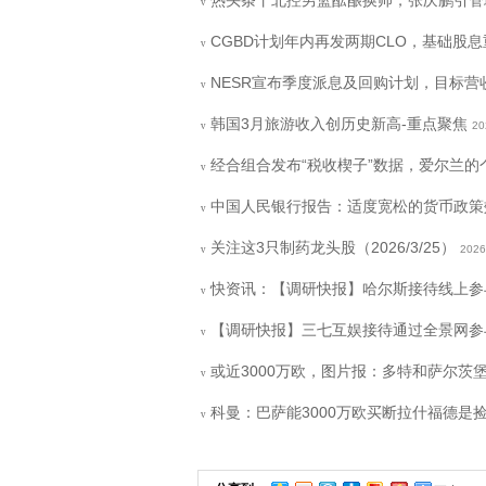
v
CGBD计划年内再发两期CLO，基础股息重
v
NESR宣布季度派息及回购计划，目标营
v
韩国3月旅游收入创历史新高-重点聚焦
20
v
经合组合发布“税收楔子”数据，爱尔兰的个
v
中国人民银行报告：适度宽松的货币政策
v
关注这3只制药龙头股（2026/3/25）
2026
v
快资讯：【调研快报】哈尔斯接待线上参与哈尔斯
v
【调研快报】三七互娱接待通过全景网参与公
v
或近3000万欧，图片报：多特和萨尔茨
v
科曼：巴萨能3000万欧买断拉什福德是
v