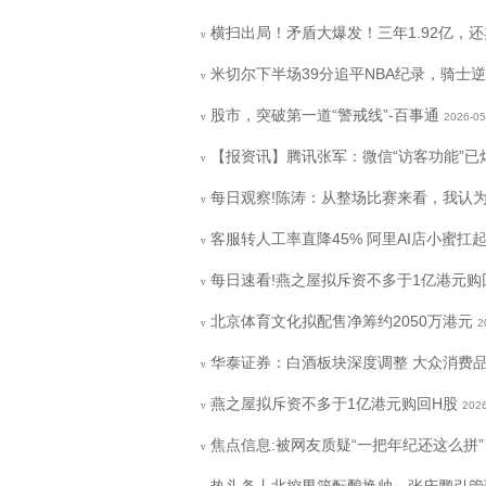
横扫出局！矛盾大爆发！三年1.92亿，
v
米切尔下半场39分追平NBA纪录，骑士
v
股市，突破第一道“警戒线”-百事通
2026-05
v
【报资讯】腾讯张军：微信“访客功能”
v
每日观察!陈涛：从整场比赛来看，我认
v
客服转人工率直降45% 阿里AI店小蜜扛
v
每日速看!燕之屋拟斥资不多于1亿港元购
v
北京体育文化拟配售净筹约2050万港元
2
v
华泰证券：白酒板块深度调整 大众消费
v
燕之屋拟斥资不多于1亿港元购回H股
2026
v
焦点信息:被网友质疑“一把年纪还这么拼
v
热头条丨北控男篮酝酿换帅，张庆鹏引管