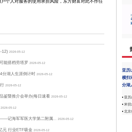
用户个人对服务的使用承担风险，东方财富对此不作任
12)
2026-05-12
可能搭档劳塔罗
2026-05-12
亚历山
24分湖人生涯倒计时
2026-05-12
横扫
还行
分湖
2026-05-12
季品鉴暨推介会举办|每日速看
2026-05-12
•
亚历
•
米切尔
2026-05-12
•
北京
—记海军军医大学第二附属...
2026-05-12
亿元 行业ETF吸金
2026-05-12