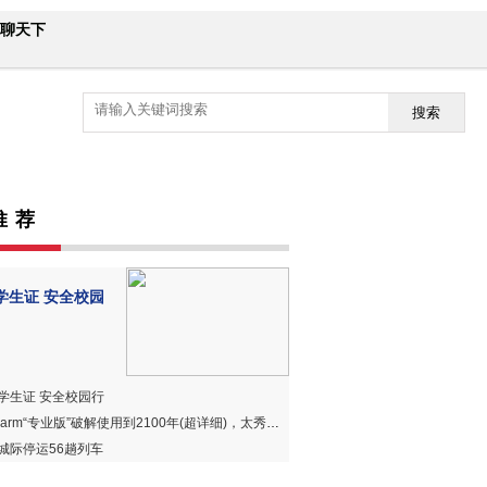
聊天下
搜索
推 荐
学生证 安全校园
学生证 安全校园行
harm“专业版”破解使用到2100年(超详细)，太秀、太赞、太好用！
城际停运56趟列车