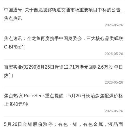
中国通号: 关于自愿披露轨道交通市场重要项目中标的公告_
焦点热讯
2026-05-26
焦点速讯：金龙鱼再度携手中国奥委会，三大核心品类蝉联
C-BPI冠军
2026-05-26
百宏实业(02299)5月26日斥资12.71万港元回购2.6万股 每日
热门
2026-05-26
焦点热议:PriceSeek重点提醒：5月26日长治炼焦配煤价格
上涨40元/吨
2026-05-26
5月26日金钼股份涨停：有色 · 钼，有色金属，液晶面