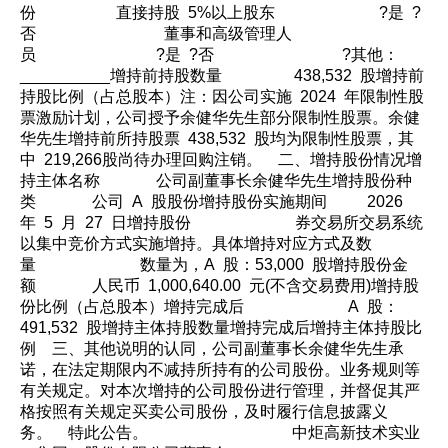
份 直接持股 5%以上股东 ?是 ?
否 董事和高级管理人
员 ?是 ?否 ?其他：
__________增持前持股数量 438,532 股增持前
持股比例（占总股本）注：因公司实施 2024 年限制性股
票激励计划，公司授予余健华先生部分限制性股票。余健
华先生增持前所持股票 438,532 股均为限制性股票，其
中 219,266股尚待办理回购注销。 二、增持股份情况增
持主体名称 公司副董事长余健华先生增持股份种
类 公司 A 股股份增持股份实施期间 2026
年 5 月 27 日增持股份 券交易所交易系统
以集中竞价方式实施增持。具体增持对应方式及数
量 数量为，A 股：53,000 股增持股份金
额 人民币 1,000,640.00 元(不含交易费用)增持股
份比例（占总股本）增持完成后 A 股：
491,532 股增持主体持股数量增持完成后增持主体持股比
例 三、其他说明的认同，公司副董事长余健华先生承
诺，在法定期限内不减持所持有的公司股份。业务规则等
有关规定。对本次增持的公司股份进行管理，并督促其严
格按照有关规定买卖公司股份，及时履行信息披露义
务。 特此公告。 中炬高新技术实业